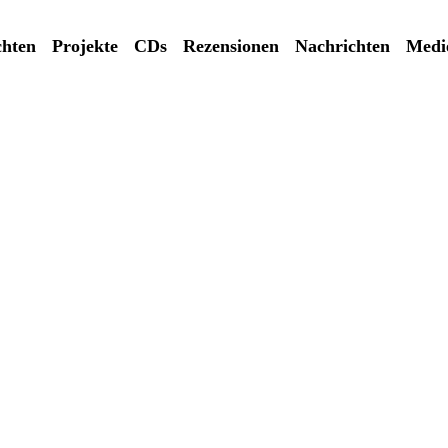
chten
Projekte
CDs
Rezensionen
Nachrichten
Medi
Traum un
Neues Album von End
Jahr: 2024
Label: GENUIN Class